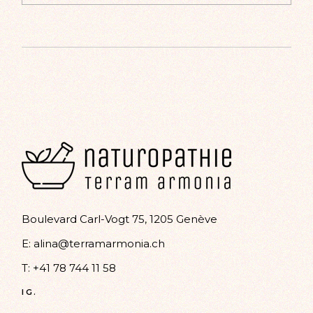
Alternative:
Boulevard Carl-Vogt 75, 1205 Genève
E:
alina@terramarmonia.ch
T:
+41 78 744 11 58
IG.