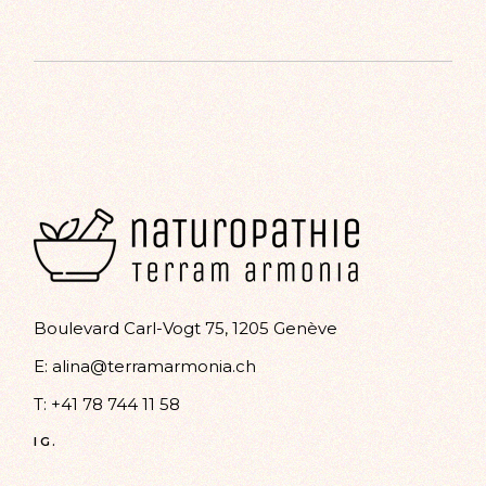
Alternative:
Boulevard Carl-Vogt 75, 1205 Genève
E:
alina@terramarmonia.ch
T:
+41 78 744 11 58
IG.